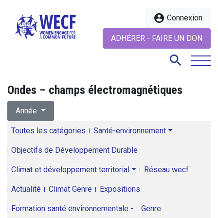
account_circle
Connexion
ADHÉRER - FAIRE UN DON
search
Ondes – champs électromagnétiques
search
Année
Toutes les catégories
Santé-environnement
Objectifs de Développement Durable
Climat et développement territorial
Réseau wecf
Actualité
Climat Genre
Expositions
Formation santé environnementale -
Genre