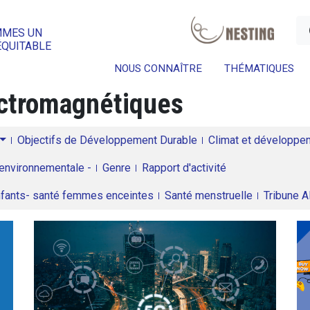
a
MMES UN
ÉQUITABLE
NOUS CONNAÎTRE
THÉMATIQUES
ctromagnétiques
Objectifs de Développement Durable
Climat et développeme
environnementale -
Genre
Rapport d'activité
enfants- santé femmes enceintes
Santé menstruelle
Tribune 