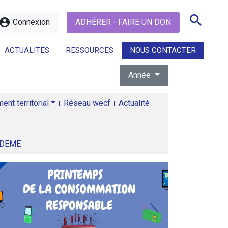
search
ccount_circle
Connexion
ADHÉRER - FAIRE UN DON
ACTUALITÉS
RESSOURCES
NOUS CONTACTER
Année
search
nt territorial
Réseau wecf
Actualité
ADEME