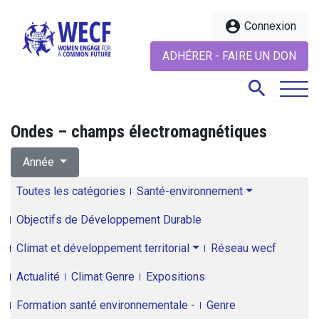
account_circle
Connexion
ADHÉRER - FAIRE UN DON
search
Ondes – champs électromagnétiques
search
Année
Toutes les catégories
Santé-environnement
Objectifs de Développement Durable
Climat et développement territorial
Réseau wecf
Actualité
Climat Genre
Expositions
Formation santé environnementale -
Genre