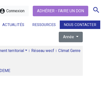
search
ccount_circle
Connexion
ADHÉRER - FAIRE UN DON
ACTUALITÉS
RESSOURCES
NOUS CONTACTER
Année
search
nt territorial
Réseau wecf
Climat Genre
ADEME