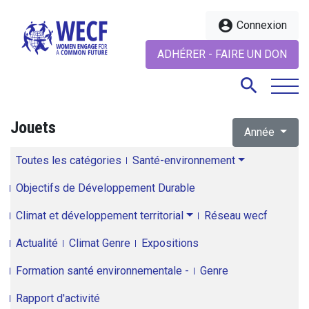
account_circle
Connexion
ADHÉRER - FAIRE UN DON
search
Jouets
Année
search
Toutes les catégories
Santé-environnement
Objectifs de Développement Durable
Climat et développement territorial
Réseau wecf
Actualité
Climat Genre
Expositions
Formation santé environnementale -
Genre
Rapport d'activité