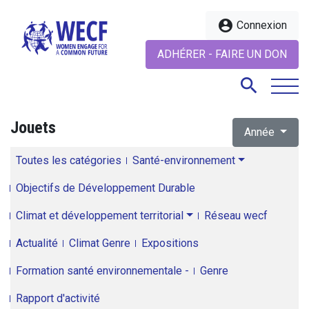
account_circle
Connexion
ADHÉRER - FAIRE UN DON
search
Jouets
Année
search
Toutes les catégories
Santé-environnement
Objectifs de Développement Durable
Climat et développement territorial
Réseau wecf
Actualité
Climat Genre
Expositions
Formation santé environnementale -
Genre
Rapport d'activité