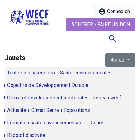
account_circle
Connexion
ADHÉRER - FAIRE UN DON
search
Jouets
Année
search
Toutes les catégories
Santé-environnement
Objectifs de Développement Durable
Climat et développement territorial
Réseau wecf
Actualité
Climat Genre
Expositions
Formation santé environnementale -
Genre
Rapport d'activité