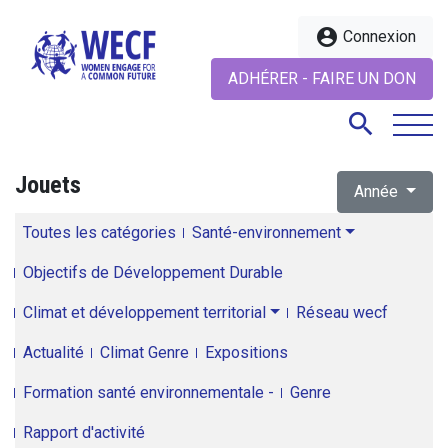
account_circle
Connexion
ADHÉRER - FAIRE UN DON
search
Jouets
Année
search
Toutes les catégories
Santé-environnement
Objectifs de Développement Durable
Climat et développement territorial
Réseau wecf
Actualité
Climat Genre
Expositions
Formation santé environnementale -
Genre
Rapport d'activité