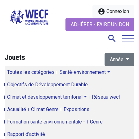
account_circle
Connexion
ADHÉRER - FAIRE UN DON
search
Jouets
Année
search
Toutes les catégories
Santé-environnement
Objectifs de Développement Durable
Climat et développement territorial
Réseau wecf
Actualité
Climat Genre
Expositions
Formation santé environnementale -
Genre
Rapport d'activité