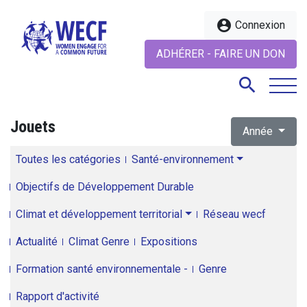
account_circle
Connexion
ADHÉRER - FAIRE UN DON
search
Jouets
Année
search
Toutes les catégories
Santé-environnement
Objectifs de Développement Durable
Climat et développement territorial
Réseau wecf
Actualité
Climat Genre
Expositions
Formation santé environnementale -
Genre
Rapport d'activité