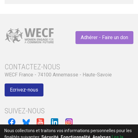
Adhérer - Faire un don
CONTACTEZ-NOUS
WECF France - 74100 Annemasse - Haute-Savoie
Ecrivez-nous
SUIVEZ-NOUS
Nous collectons et traitons vos informations personnelles pour les
finalités suivantes:
Sécurité, Fonctionnalité, Analyses
.
Lire la