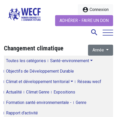
account_circle
Connexion
ADHÉRER - FAIRE UN DON
search
Changement climatique
Année
search
Toutes les catégories
Santé-environnement
Objectifs de Développement Durable
Climat et développement territorial
Réseau wecf
Actualité
Climat Genre
Expositions
Formation santé environnementale -
Genre
Rapport d'activité