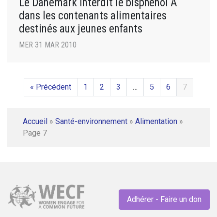
Le Danemark interdit le bisphénol A
dans les contenants alimentaires
destinés aux jeunes enfants
MER 31 MAR 2010
« Précédent
1
2
3
…
5
6
7
Accueil
»
Santé-environnement
»
Alimentation
»
Page 7
Adhérer - Faire un don