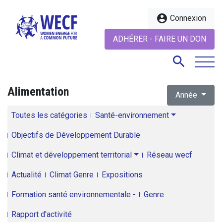
account_circle
Connexion
ADHÉRER - FAIRE UN DON
search
Alimentation
Année
search
Toutes les catégories
Santé-environnement
Objectifs de Développement Durable
Climat et développement territorial
Réseau wecf
Actualité
Climat Genre
Expositions
Formation santé environnementale -
Genre
Rapport d'activité