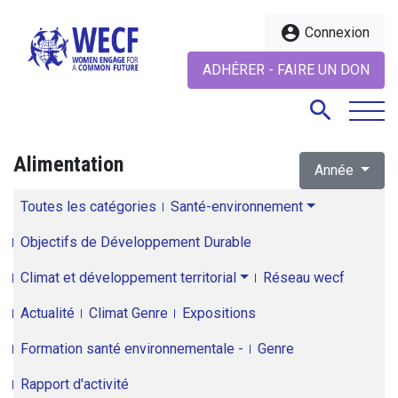
account_circle
Connexion
ADHÉRER - FAIRE UN DON
search
Alimentation
Année
search
Toutes les catégories
Santé-environnement
Objectifs de Développement Durable
Climat et développement territorial
Réseau wecf
Actualité
Climat Genre
Expositions
Formation santé environnementale -
Genre
Rapport d'activité