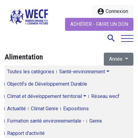
account_circle
Connexion
ADHÉRER - FAIRE UN DON
search
Alimentation
Année
search
Toutes les catégories
Santé-environnement
Objectifs de Développement Durable
Climat et développement territorial
Réseau wecf
Actualité
Climat Genre
Expositions
Formation santé environnementale -
Genre
Rapport d'activité