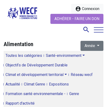
account_circle
Connexion
ADHÉRER - FAIRE UN DON
search
Alimentation
Année
search
Toutes les catégories
Santé-environnement
Objectifs de Développement Durable
Climat et développement territorial
Réseau wecf
Actualité
Climat Genre
Expositions
Formation santé environnementale -
Genre
Rapport d'activité