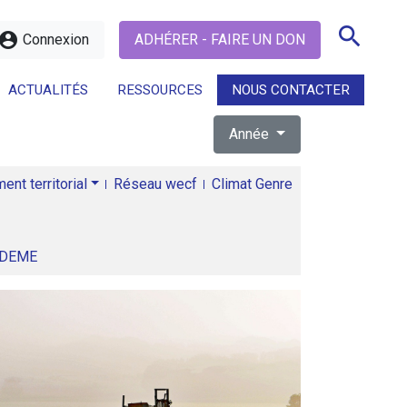
search
ccount_circle
Connexion
ADHÉRER - FAIRE UN DON
ACTUALITÉS
RESSOURCES
NOUS CONTACTER
Année
search
nt territorial
Réseau wecf
Climat Genre
ADEME