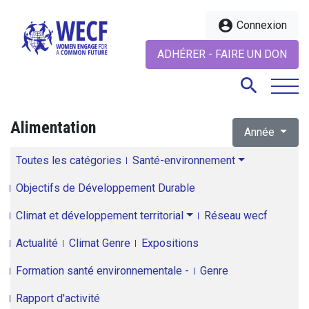
account_circle
Connexion
ADHÉRER - FAIRE UN DON
search
Alimentation
Année
search
Toutes les catégories
Santé-environnement
Objectifs de Développement Durable
Climat et développement territorial
Réseau wecf
Actualité
Climat Genre
Expositions
Formation santé environnementale -
Genre
Rapport d'activité