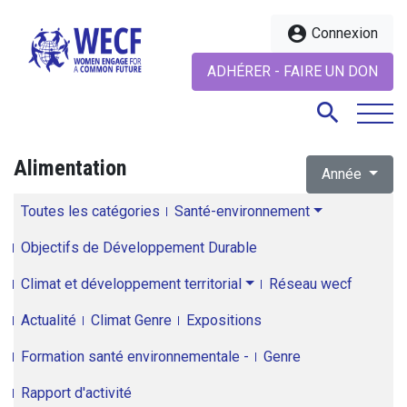
account_circle
Connexion
ADHÉRER - FAIRE UN DON
search
Alimentation
Année
search
Toutes les catégories
Santé-environnement
Objectifs de Développement Durable
Climat et développement territorial
Réseau wecf
Actualité
Climat Genre
Expositions
Formation santé environnementale -
Genre
Rapport d'activité