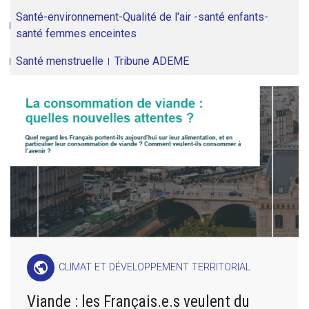
Santé-environnement-Qualité de l'air -santé enfants-
santé femmes enceintes
Santé menstruelle
Tribune ADEME
public
CLIMAT ET DÉVELOPPEMENT TERRITORIAL
Viande : les Français.e.s veulent du