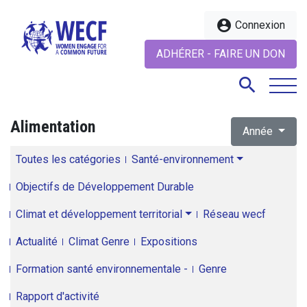
account_circle
Connexion
ADHÉRER - FAIRE UN DON
search
Alimentation
Année
search
Toutes les catégories
Santé-environnement
Objectifs de Développement Durable
Climat et développement territorial
Réseau wecf
Actualité
Climat Genre
Expositions
Formation santé environnementale -
Genre
Rapport d'activité