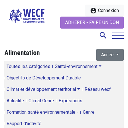
account_circle
Connexion
ADHÉRER - FAIRE UN DON
search
Alimentation
Année
search
Toutes les catégories
Santé-environnement
Objectifs de Développement Durable
Climat et développement territorial
Réseau wecf
Actualité
Climat Genre
Expositions
Formation santé environnementale -
Genre
Rapport d'activité