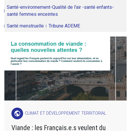
Santé-environnement-Qualité de l'air -santé enfants-
santé femmes enceintes
Santé menstruelle
Tribune ADEME
public
CLIMAT ET DÉVELOPPEMENT TERRITORIAL
Viande : les Français.e.s veulent du