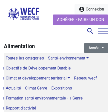
account_circle
Connexion
ADHÉRER - FAIRE UN DON
search
Alimentation
Année
search
Toutes les catégories
Santé-environnement
Objectifs de Développement Durable
Climat et développement territorial
Réseau wecf
Actualité
Climat Genre
Expositions
Formation santé environnementale -
Genre
Rapport d'activité