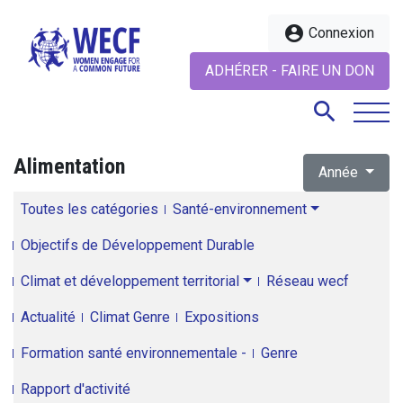
account_circle
Connexion
ADHÉRER - FAIRE UN DON
search
Alimentation
Année
search
Toutes les catégories
Santé-environnement
Objectifs de Développement Durable
Climat et développement territorial
Réseau wecf
Actualité
Climat Genre
Expositions
Formation santé environnementale -
Genre
Rapport d'activité