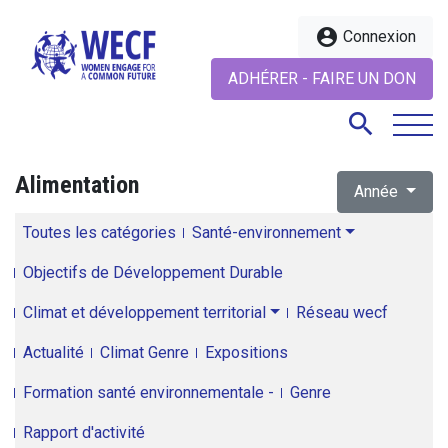
account_circle
Connexion
ADHÉRER - FAIRE UN DON
search
Alimentation
Année
search
Toutes les catégories
Santé-environnement
Objectifs de Développement Durable
Climat et développement territorial
Réseau wecf
Actualité
Climat Genre
Expositions
Formation santé environnementale -
Genre
Rapport d'activité