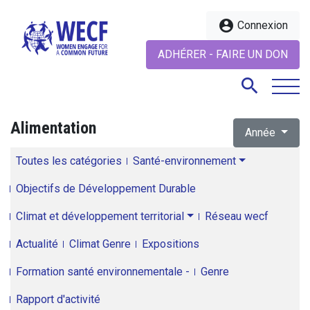
account_circle
Connexion
ADHÉRER - FAIRE UN DON
search
Alimentation
Année
search
Toutes les catégories
Santé-environnement
Objectifs de Développement Durable
Climat et développement territorial
Réseau wecf
Actualité
Climat Genre
Expositions
Formation santé environnementale -
Genre
Rapport d'activité