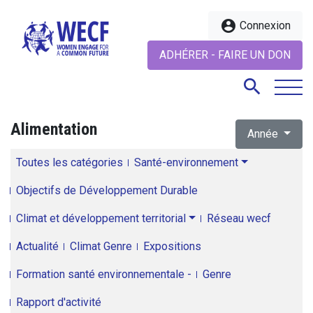
account_circle
Connexion
ADHÉRER - FAIRE UN DON
search
Alimentation
Année
search
Toutes les catégories
Santé-environnement
Objectifs de Développement Durable
Climat et développement territorial
Réseau wecf
Actualité
Climat Genre
Expositions
Formation santé environnementale -
Genre
Rapport d'activité