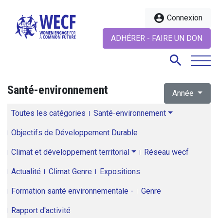
account_circle
Connexion
ADHÉRER - FAIRE UN DON
search
Santé-environnement
Année
search
Toutes les catégories
Santé-environnement
Objectifs de Développement Durable
Climat et développement territorial
Réseau wecf
Actualité
Climat Genre
Expositions
Formation santé environnementale -
Genre
Rapport d'activité