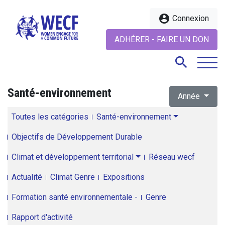
account_circle
Connexion
ADHÉRER - FAIRE UN DON
search
Santé-environnement
Année
search
Toutes les catégories
Santé-environnement
Objectifs de Développement Durable
Climat et développement territorial
Réseau wecf
Actualité
Climat Genre
Expositions
Formation santé environnementale -
Genre
Rapport d'activité