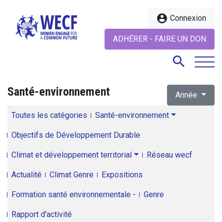
account_circle
Connexion
ADHÉRER - FAIRE UN DON
search
Santé-environnement
Année
search
Toutes les catégories
Santé-environnement
Objectifs de Développement Durable
Climat et développement territorial
Réseau wecf
Actualité
Climat Genre
Expositions
Formation santé environnementale -
Genre
Rapport d'activité