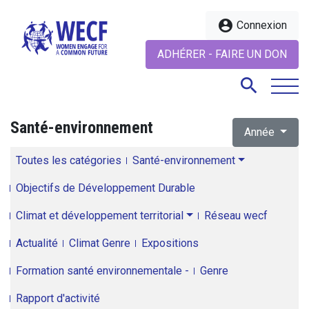
account_circle
Connexion
ADHÉRER - FAIRE UN DON
search
Santé-environnement
Année
search
Toutes les catégories
Santé-environnement
Objectifs de Développement Durable
Climat et développement territorial
Réseau wecf
Actualité
Climat Genre
Expositions
Formation santé environnementale -
Genre
Rapport d'activité