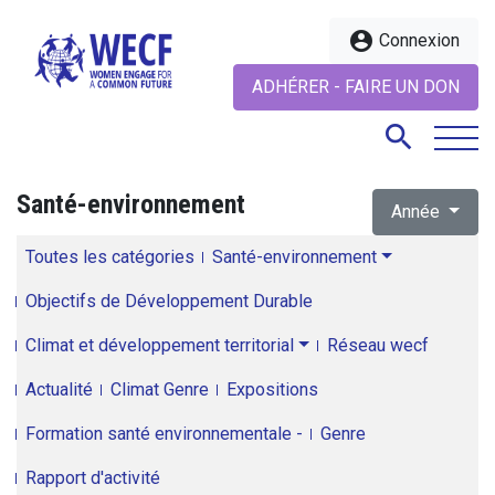
account_circle
Connexion
ADHÉRER - FAIRE UN DON
search
Santé-environnement
Année
search
Toutes les catégories
Santé-environnement
Objectifs de Développement Durable
Climat et développement territorial
Réseau wecf
Actualité
Climat Genre
Expositions
Formation santé environnementale -
Genre
Rapport d'activité