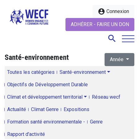
account_circle
Connexion
ADHÉRER - FAIRE UN DON
search
Santé-environnement
Année
search
Toutes les catégories
Santé-environnement
Objectifs de Développement Durable
Climat et développement territorial
Réseau wecf
Actualité
Climat Genre
Expositions
Formation santé environnementale -
Genre
Rapport d'activité